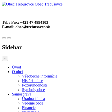
Obec Trebušovce
Tel. / Fax:
+421 47 4894103
E-mail:
obec@trebusovce.sk
Sidebar
×
Úvod
O obci
Všeobecné informácie
História obce
Pozoruhodnosti
Symboly obce
Samospráva
Úradná tabuľa
Vedenie obce
Financie