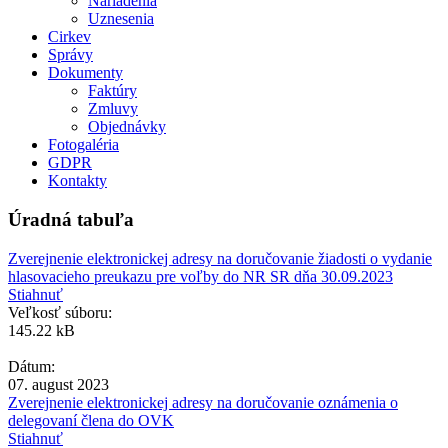
Nariadenia
Uznesenia
Cirkev
Správy
Dokumenty
Faktúry
Zmluvy
Objednávky
Fotogaléria
GDPR
Kontakty
Úradná tabuľa
Zverejnenie elektronickej adresy na doručovanie žiadosti o vydanie
hlasovacieho preukazu pre voľby do NR SR dňa 30.09.2023
Stiahnuť
Veľkosť súboru:
145.22 kB
Dátum:
07. august 2023
Zverejnenie elektronickej adresy na doručovanie oznámenia o
delegovaní člena do OVK
Stiahnuť