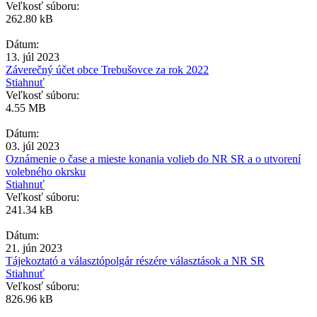
Veľkosť súboru:
262.80 kB
Dátum:
13. júl 2023
Záverečný účet obce Trebušovce za rok 2022
Stiahnuť
Veľkosť súboru:
4.55 MB
Dátum:
03. júl 2023
Oznámenie o čase a mieste konania volieb do NR SR a o utvorení
volebného okrsku
Stiahnuť
Veľkosť súboru:
241.34 kB
Dátum:
21. jún 2023
Tájekoztató a választópolgár részére választások a NR SR
Stiahnuť
Veľkosť súboru:
826.96 kB