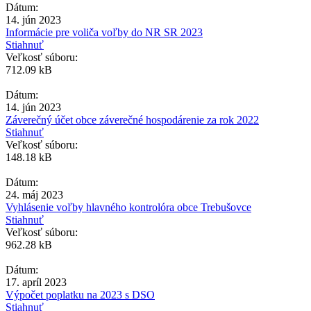
Dátum:
14. jún 2023
Informácie pre voliča voľby do NR SR 2023
Stiahnuť
Veľkosť súboru:
712.09 kB
Dátum:
14. jún 2023
Záverečný účet obce záverečné hospodárenie za rok 2022
Stiahnuť
Veľkosť súboru:
148.18 kB
Dátum:
24. máj 2023
Vyhlásenie voľby hlavného kontrolóra obce Trebušovce
Stiahnuť
Veľkosť súboru:
962.28 kB
Dátum:
17. apríl 2023
Výpočet poplatku na 2023 s DSO
Stiahnuť