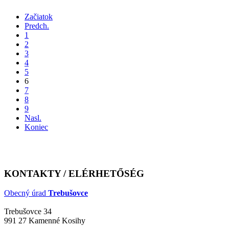
Začiatok
Predch.
1
2
3
4
5
6
7
8
9
Nasl.
Koniec
KONTAKTY / ELÉRHETŐSÉG
Obecný úrad
Trebušovce
Trebušovce 34
991 27 Kamenné Kosihy