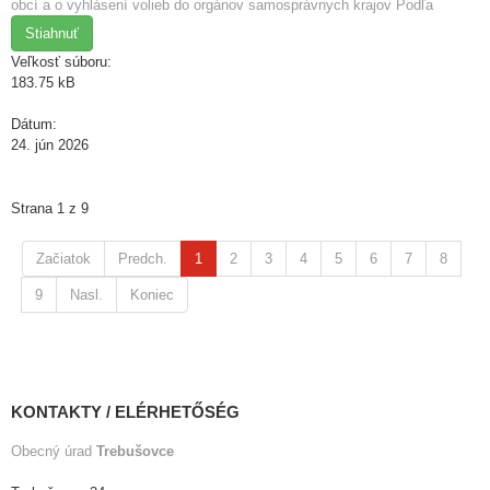
obcí a o vyhlásení volieb do orgánov samosprávnych krajov Podľa
Stiahnuť
Veľkosť súboru:
183.75 kB
Dátum:
24. jún 2026
Strana 1 z 9
Začiatok
Predch.
1
2
3
4
5
6
7
8
9
Nasl.
Koniec
KONTAKTY / ELÉRHETŐSÉG
Obecný úrad
Trebušovce