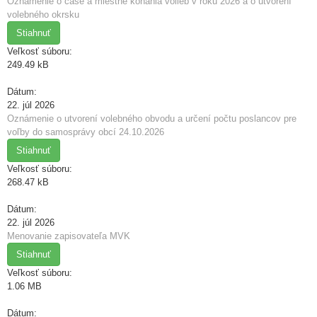
Oznámenie o čase a miestne konania volieb v roku 2026 a o utvorení
volebného okrsku
Stiahnuť
Veľkosť súboru:
249.49 kB
Dátum:
22. júl 2026
Oznámenie o utvorení volebného obvodu a určení počtu poslancov pre
voľby do samosprávy obcí 24.10.2026
Stiahnuť
Veľkosť súboru:
268.47 kB
Dátum:
22. júl 2026
Menovanie zapisovateľa MVK
Stiahnuť
Veľkosť súboru:
1.06 MB
Dátum: