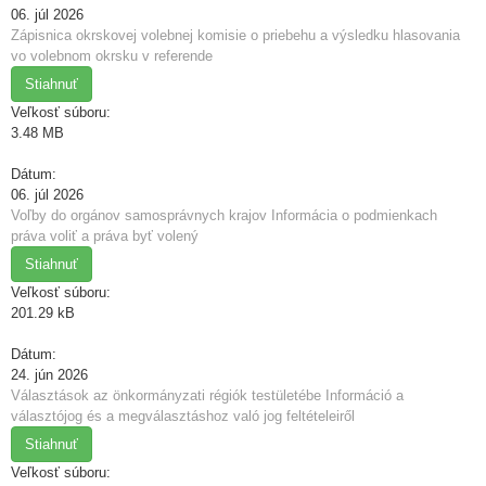
06. júl 2026
Zápisnica okrskovej volebnej komisie o priebehu a výsledku hlasovania
vo volebnom okrsku v referende
Stiahnuť
Veľkosť súboru:
3.48 MB
Dátum:
06. júl 2026
Voľby do orgánov samosprávnych krajov Informácia o podmienkach
práva voliť a práva byť volený
Stiahnuť
Veľkosť súboru:
201.29 kB
Dátum:
24. jún 2026
Választások az önkormányzati régiók testületébe Információ a
választójog és a megválasztáshoz való jog feltételeiről
Stiahnuť
Veľkosť súboru: