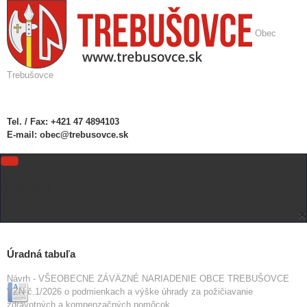
Obec
Trebušovce
Tel. / Fax:
+421 47 4894103
E-mail:
obec@trebusovce.sk
Sidebar
×
Úradná tabuľa
Návrh - VŠEOBECNE ZÁVÄZNÉ NARIADENIE OBCE TREBUŠOVCE
VZN č.1/2026 o podmienkach a výške úhrady za požičiavanie
zdravotných a kompenzačných pomôcok